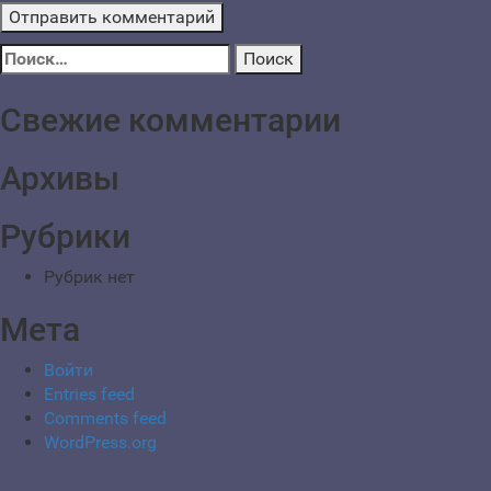
Найти:
Свежие комментарии
Архивы
Рубрики
Рубрик нет
Мета
Войти
Entries feed
Comments feed
WordPress.org